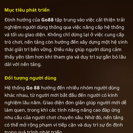
Mục tiêu phát triển
Định hướng của
Go88
tập trung vào việc cải thiện trải
nghiệm người dùng thông qua việc nâng cấp hệ thống
và tối ưu giao diện. Không chỉ dừng lại ở việc cung cấp
trò chơi, nền tảng còn hướng đến xây dựng một hệ sinh
thái giải trí bền vững. Điều này giúp người dùng cảm
thấy yên tâm hơn khi tham gia và duy trì sự gắn bó lâu
dài với nền tảng.
Đối tượng người dùng
Hệ thống
Go 88
hướng đến nhiều nhóm người dùng
khác nhau, từ người mới bắt đầu đến người có kinh
nghiệm lâu năm. Giao diện đơn giản giúp người mới dễ
làm quen, trong khi các tính năng nâng cao đáp ứng
nhu cầu của người chơi chuyên sâu. Nhờ đó, nền tảng
có thể mở rộng phạm vi tiếp cận và duy trì sự ổn định
trong quá trình phát triển.