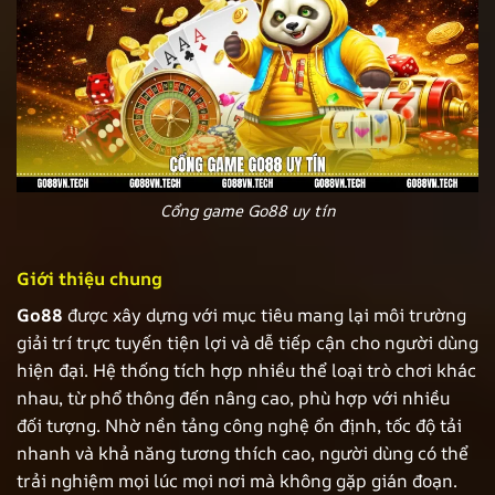
Cổng game Go88 uy tín
Giới thiệu chung
Go88
được xây dựng với mục tiêu mang lại môi trường
giải trí trực tuyến tiện lợi và dễ tiếp cận cho người dùng
hiện đại. Hệ thống tích hợp nhiều thể loại trò chơi khác
nhau, từ phổ thông đến nâng cao, phù hợp với nhiều
đối tượng. Nhờ nền tảng công nghệ ổn định, tốc độ tải
nhanh và khả năng tương thích cao, người dùng có thể
trải nghiệm mọi lúc mọi nơi mà không gặp gián đoạn.