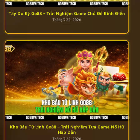
Tây Du Ký Go88 – Trải Nghiệm Game Chủ Đề Kinh Điển
Tháng 3 22, 2026
Kho Báu Tứ Linh Go88 – Trải Nghiệm Tựa Game Nổ Hũ
Hấp Dẫn
Tháng 3 22, 2026