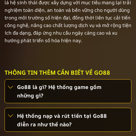
là hệ sinh thái được xây dựng với mục tiêu mang lại trải
nghiệm toàn diện, an toàn và bền vững cho người dùng
trong môi trường số hiện đại, đồng thời liên tục cải tiến
công nghệ, nâng cao chất lượng dịch vụ và mở rộng tiện
ích đa dạng, đáp ứng nhu cầu ngày càng cao và xu
hướng phát triển số hóa hiện nay.
THÔNG TIN THÊM CẦN BIẾT VỀ GO88
Go88 là gì? Hệ thống game gồm
những gì?
Hệ thống nạp và rút tiền tại Go88
diễn ra như thế nào?