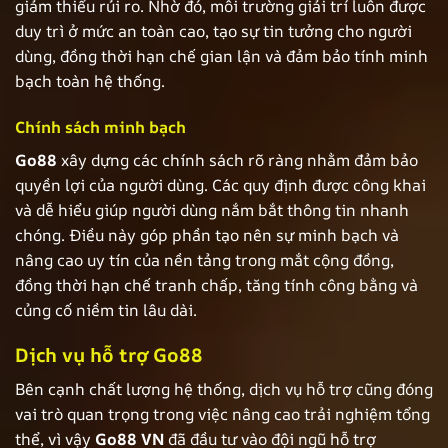
giảm thiểu rủi ro. Nhờ đó, môi trường giải trí luôn được
duy trì ở mức an toàn cao, tạo sự tin tưởng cho người
dùng, đồng thời hạn chế gian lận và đảm bảo tính minh
bạch toàn hệ thống.
Chính sách minh bạch
Go88
xây dựng các chính sách rõ ràng nhằm đảm bảo
quyền lợi của người dùng. Các quy định được công khai
và dễ hiểu giúp người dùng nắm bắt thông tin nhanh
chóng. Điều này góp phần tạo nên sự minh bạch và
nâng cao uy tín của nền tảng trong mắt cộng đồng,
đồng thời hạn chế tranh chấp, tăng tính công bằng và
củng cố niềm tin lâu dài.
Dịch vụ hỗ trợ Go88
Bên cạnh chất lượng hệ thống, dịch vụ hỗ trợ cũng đóng
vai trò quan trọng trong việc nâng cao trải nghiệm tổng
thể, vì vậy
Go88 VN
đã đầu tư vào đội ngũ hỗ trợ