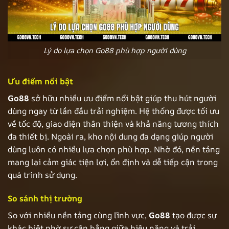
Lý do lựa chọn Go88 phù hợp người dùng
Ưu điểm nổi bật
Go88
sở hữu nhiều ưu điểm nổi bật giúp thu hút người
dùng ngay từ lần đầu trải nghiệm. Hệ thống được tối ưu
về tốc độ, giao diện thân thiện và khả năng tương thích
đa thiết bị. Ngoài ra, kho nội dung đa dạng giúp người
dùng luôn có nhiều lựa chọn phù hợp. Nhờ đó, nền tảng
mang lại cảm giác tiện lợi, ổn định và dễ tiếp cận trong
quá trình sử dụng.
So sánh thị trường
So với nhiều nền tảng cùng lĩnh vực,
Go88
tạo được sự
khác biệt nhờ sự cân bằng giữa hiệu năng và trải