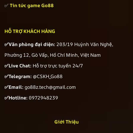
✅
Tin tức game Go88
HỖ TRỢ KHÁCH HÀNG
✅Văn phòng đại diện:
203/19 Huỳnh Văn Nghệ,
Phường 12, Gò Vấp, Hồ Chí Minh, Việt Nam
✅Live Chat:
Hỗ trợ trực tuyến 24/7
✅Telegram:
@CSKH_Go88
✅Email:
go88z.tech@gmail.com
✅Hotline:
0972948239
Giới Thiệu