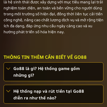
là hệ sinh thái được xây dựng với mục tiêu mang lại trải
nghiệm toàn diện, an toàn và bền vững cho người dùng
trong môi trường số hiện đại, đồng thời liên tục cải tiến
công nghệ, nâng cao chất lượng dịch vụ và mở rộng tiện
ích đa dạng, đáp ứng nhu cầu ngày càng cao và xu
hướng phát triển số hóa hiện nay.
THÔNG TIN THÊM CẦN BIẾT VỀ GO88
Go88 là gì? Hệ thống game gồm
những gì?
Hệ thống nạp và rút tiền tại Go88
diễn ra như thế nào?