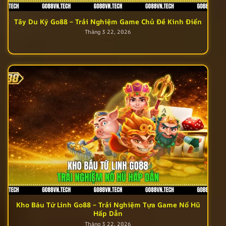
Tây Du Ký Go88 – Trải Nghiệm Game Chủ Đề Kinh Điển
Tháng 3 22, 2026
Kho Báu Tứ Linh Go88 – Trải Nghiệm Tựa Game Nổ Hũ
Hấp Dẫn
Tháng 3 22, 2026