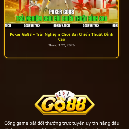
Poker Go88 – Trải Nghiệm Chơi Bài Chiến Thuật Đỉnh
Cao
Tháng 3 22, 2026
Cổng game bài đổi thưởng trực tuyến uy tín hàng đầu