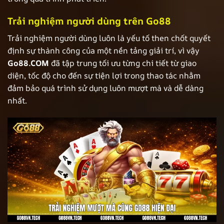
Trải nghiệm người dùng trên Go88
Trải nghiệm người dùng luôn là yếu tố then chốt quyết
định sự thành công của một nền tảng giải trí, vì vậy
Go88.COM
đã tập trung tối ưu từng chi tiết từ giao
diện, tốc độ cho đến sự tiện lợi trong thao tác nhằm
đảm bảo quá trình sử dụng luôn mượt mà và dễ dàng
nhất.