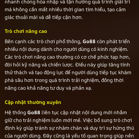
nhanh chóng hòa nhập và tận hưởng quá trình giải trí
mà không cần mất nhiều thời gian tìm hiểu, tạo cảm
giác thoải mái và dễ tiếp cận hơn.
Trò chơi nâng cao
Bên cạnh các trò chơi phổ thông,
Go88
còn phát triển
nhiều nội dung dành cho người dùng có kinh nghiệm.
Các trò chơi nâng cao thường có cơ chế phức tạp hơn,
đòi hỏi kỹ năng và chiến lược. Điều này giúp tăng tính
thử thách và tạo động lực để người dùng tiếp tục khám
phá sâu hơn trong quá trình trải nghiệm, đồng thời
nâng cao khả năng tư duy và phản xạ.
Cập nhật thường xuyên
Hệ thống
Go88
liên tục cập nhật nội dung mới nhằm
giữ cho trải nghiệm luôn mới mẻ. Việc bổ sung trò chơi
định kỳ giúp tránh sự nhàm chán và duy trì sự hứng thú
của người dùng. Đây cũng là yếu tố quan trọng giúp nền