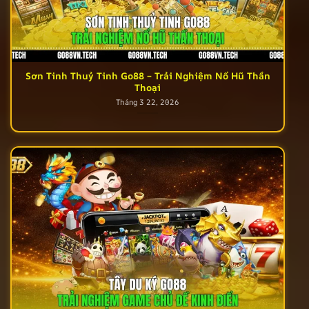
Sơn Tinh Thuỷ Tinh Go88 – Trải Nghiệm Nổ Hũ Thần
Thoại
Tháng 3 22, 2026