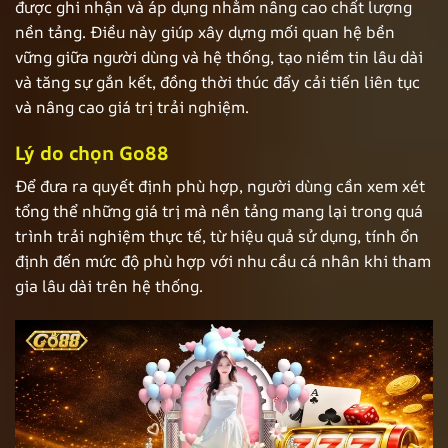
được ghi nhận và áp dụng nhằm nâng cao chất lượng
nền tảng. Điều này giúp xây dựng mối quan hệ bền
vững giữa người dùng và hệ thống, tạo niềm tin lâu dài
và tăng sự gắn kết, đồng thời thúc đẩy cải tiến liên tục
và nâng cao giá trị trải nghiệm.
Lý do chọn Go88
Để đưa ra quyết định phù hợp, người dùng cần xem xét
tổng thể những giá trị mà nền tảng mang lại trong quá
trình trải nghiệm thực tế, từ hiệu quả sử dụng, tính ổn
định đến mức độ phù hợp với nhu cầu cá nhân khi tham
gia lâu dài trên hệ thống.