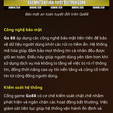
Bảo mật an toàn tuyệt đối trên Go88
Công nghệ bảo mật
Go 88
áp dụng các công nghệ bảo mật tiên tiến để bảo
vệ dữ liệu người dùng khỏi các rủi ro tiềm ẩn. Hệ thống
mã hóa giúp đảm bảo mọi thông tin cá nhân đều được
giữ an toàn. Điều này giúp người dùng yên tâm hơn khi
sử dụng dịch vụ mà không lo lắng về việc bị rò rỉ thông
tin, đồng thời nâng cao uy tín nền tảng và củng cố niềm
tin từ cộng đồng người dùng.
Kiểm soát hệ thống
Cổng game
Go88
có cơ chế kiểm soát chặt chẽ nhằm
phát hiện và ngăn chặn các hoạt động bất thường. Việc
giám sát liên tục giúp hệ thống vận hành ổn định và