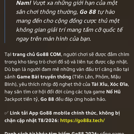
Nam!
Vượt xa những giới hạn của một
sân chơi thông thường,
Go 88
tự hào
mang đến cho cộng đồng cược thủ một
không gian giải trí mang tầm cỡ quốc tế
ngay trên màn hình của bạn.
Tại
trang chủ Go88 COM
, người chơi sẽ được đắm chìm
trong kho tàng trò chơi đồ sộ và liên tục được cập nhật.
Dù bạn là người đam mê những ván đấu trí căng não tại
sảnh
Game Bài truyền thống
(Tiến Lên, Phỏm, Mậu
Binh), yêu thích nhịp độ nghẹt thở của
Tài Xỉu, Xóc Đĩa
,
hay săn tìm cơ hội đổi đời cùng các tựa game
Nổ Hũ
Jackpot tiền tỷ,
Go 88
đều đáp ứng hoàn hảo.
✅
Link tải App Go88 mobile chính thức, không bị
chặn cập nhật T8/2026:
https://go88z.tech/
Danh sách từ khóa tìm kiếm Go88 2026:
cổng game