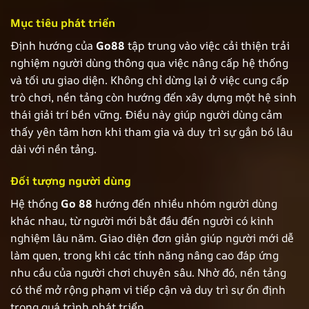
Mục tiêu phát triển
Định hướng của
Go88
tập trung vào việc cải thiện trải
nghiệm người dùng thông qua việc nâng cấp hệ thống
và tối ưu giao diện. Không chỉ dừng lại ở việc cung cấp
trò chơi, nền tảng còn hướng đến xây dựng một hệ sinh
thái giải trí bền vững. Điều này giúp người dùng cảm
thấy yên tâm hơn khi tham gia và duy trì sự gắn bó lâu
dài với nền tảng.
Đối tượng người dùng
Hệ thống
Go 88
hướng đến nhiều nhóm người dùng
khác nhau, từ người mới bắt đầu đến người có kinh
nghiệm lâu năm. Giao diện đơn giản giúp người mới dễ
làm quen, trong khi các tính năng nâng cao đáp ứng
nhu cầu của người chơi chuyên sâu. Nhờ đó, nền tảng
có thể mở rộng phạm vi tiếp cận và duy trì sự ổn định
trong quá trình phát triển.