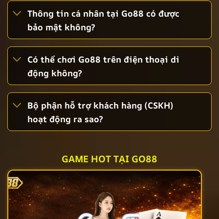
Thông tin cá nhân tại Go88 có được
bảo mật không?
Có thể chơi Go88 trên điện thoại di
động không?
Bộ phận hỗ trợ khách hàng (CSKH)
hoạt động ra sao?
GAME HOT TẠI GO88