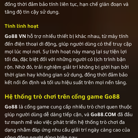
đồng thời đảm bảo tính liên tục, hạn chế gián đoạn và
tăng độ tin cậy sử dụng.
Tính linh hoạt
Go88
VN
hỗ trợ nhiều thiết bị khác nhau, từ máy tính
đến điện thoại di động, giúp người dùng có thể truy cập
mọi lúc mọi nơi. Sự linh hoạt này mang lại sự tiện lợi
tối đa, đặc biệt đối với những người có lịch trình bận
rộn. Nhờ đó, trải nghiệm giải trí không bị giới hạn bởi
thời gian hay không gian sử dụng, đồng thời đảm bảo
kết nối ổn định và tối ưu hiệu suất trên mọi nền tảng.
Hệ thống trò chơi trên cổng game Go88
Go88
là cổng game cung cấp nhiều trò chơi quen thuộc
giúp người dùng dễ dàng tiếp cận, và
Go88.COM
đã đầu
tư mạnh mẽ vào việc phát triển hệ thống trò chơi đa
dạng nhằm đáp ứng nhu cầu giải trí ngày càng cao của
cộng đồng người dùng hiện nay.