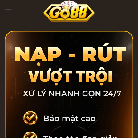
Bỏ
qua
nội
dung