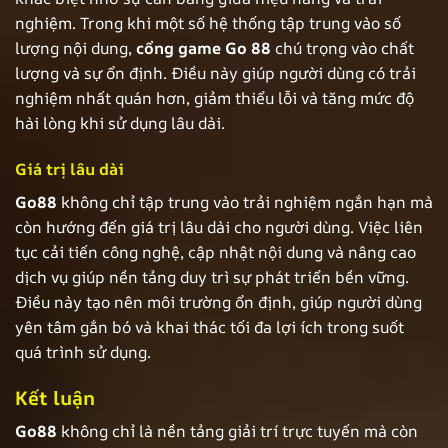
nghiệm. Trong khi một số hệ thống tập trung vào số
lượng nội dung,
cổng game
Go 88
chú trọng vào chất
lượng và sự ổn định. Điều này giúp người dùng có trải
nghiệm nhất quán hơn, giảm thiểu lỗi và tăng mức độ
hài lòng khi sử dụng lâu dài.
Giá trị lâu dài
Go88
không chỉ tập trung vào trải nghiệm ngắn hạn mà
còn hướng đến giá trị lâu dài cho người dùng. Việc liên
tục cải tiến công nghệ, cập nhật nội dung và nâng cao
dịch vụ giúp nền tảng duy trì sự phát triển bền vững.
Điều này tạo nên môi trường ổn định, giúp người dùng
yên tâm gắn bó và khai thác tối đa lợi ích trong suốt
quá trình sử dụng.
Kết luận
Go88
không chỉ là nền tảng giải trí trực tuyến mà còn