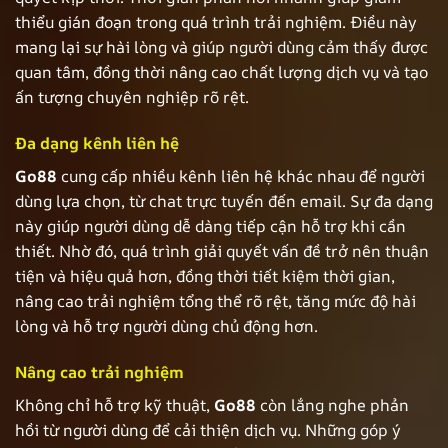
thiểu gián đoạn trong quá trình trải nghiệm. Điều này
mang lại sự hài lòng và giúp người dùng cảm thấy được
quan tâm, đồng thời nâng cao chất lượng dịch vụ và tạo
ấn tượng chuyên nghiệp rõ rệt.
Đa dạng kênh liên hệ
Go88
cung cấp nhiều kênh liên hệ khác nhau để người
dùng lựa chọn, từ chat trực tuyến đến email. Sự đa dạng
này giúp người dùng dễ dàng tiếp cận hỗ trợ khi cần
thiết. Nhờ đó, quá trình giải quyết vấn đề trở nên thuận
tiện và hiệu quả hơn, đồng thời tiết kiệm thời gian,
nâng cao trải nghiệm tổng thể rõ rệt, tăng mức độ hài
lòng và hỗ trợ người dùng chủ động hơn.
Nâng cao trải nghiệm
Không chỉ hỗ trợ kỹ thuật,
Go88
còn lắng nghe phản
hồi từ người dùng để cải thiện dịch vụ. Những góp ý