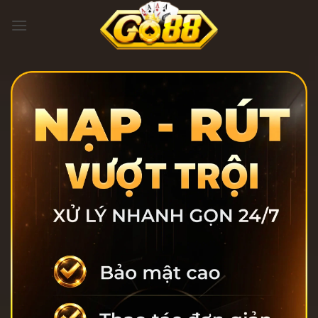
Bỏ
qua
nội
dung