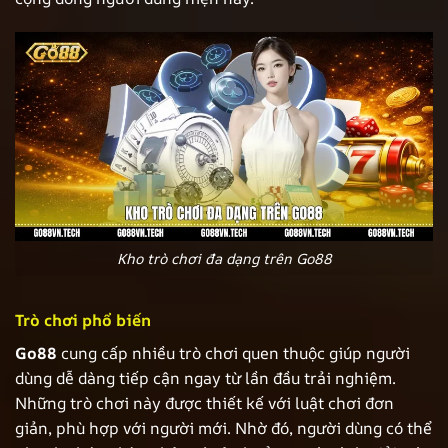
Kho trò chơi đa dạng trên Go88
Trò chơi phổ biến
Go88
cung cấp nhiều trò chơi quen thuộc giúp người
dùng dễ dàng tiếp cận ngay từ lần đầu trải nghiệm.
Những trò chơi này được thiết kế với luật chơi đơn
giản, phù hợp với người mới. Nhờ đó, người dùng có thể