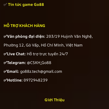
✅
Tin tức game Go88
HỖ TRỢ KHÁCH HÀNG
✅Văn phòng đại diện:
203/19 Huỳnh Văn Nghệ,
Phường 12, Gò Vấp, Hồ Chí Minh, Việt Nam
✅Live Chat:
Hỗ trợ trực tuyến 24/7
✅Telegram:
@CSKH_Go88
✅Email:
go88z.tech@gmail.com
✅Hotline:
0972948239
Giới Thiệu