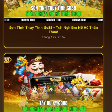
Sơn Tinh Thuỷ Tinh Go88 – Trải Nghiệm Nổ Hũ Thần
Thoại
Tháng 3 22, 2026