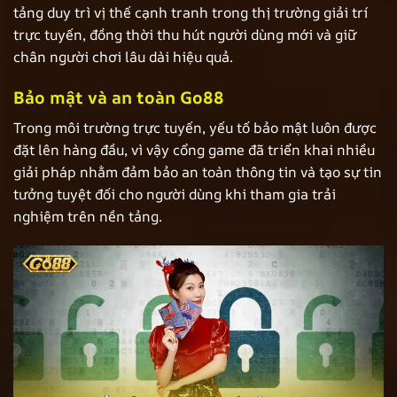
tảng duy trì vị thế cạnh tranh trong thị trường giải trí
trực tuyến, đồng thời thu hút người dùng mới và giữ
chân người chơi lâu dài hiệu quả.
Bảo mật và an toàn Go88
Trong môi trường trực tuyến, yếu tố bảo mật luôn được
đặt lên hàng đầu, vì vậy cổng game đã triển khai nhiều
giải pháp nhằm đảm bảo an toàn thông tin và tạo sự tin
tưởng tuyệt đối cho người dùng khi tham gia trải
nghiệm trên nền tảng.