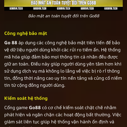
Bảo mật an toàn tuyệt đối trên Go88
Công nghệ bảo mật
Go 88
áp dụng các công nghệ bảo mật tiên tiến để bảo
vệ dữ liệu người dùng khỏi các rủi ro tiềm ẩn. Hệ thống
mã hóa giúp đảm bảo mọi thông tin cá nhân đều được
giữ an toàn. Điều này giúp người dùng yên tâm hơn khi
sử dụng dịch vụ mà không lo lắng về việc bị rò rỉ thông
tin, đồng thời nâng cao uy tín nền tảng và củng cố niềm
tin từ cộng đồng người dùng.
Kiểm soát hệ thống
Cổng game
Go88
có cơ chế kiểm soát chặt chẽ nhằm
phát hiện và ngăn chặn các hoạt động bất thường. Việc
giám sát liên tục giúp hệ thống vận hành ổn định và