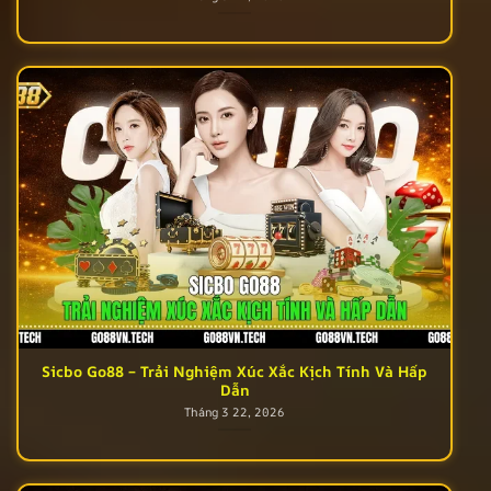
Sicbo Go88 – Trải Nghiệm Xúc Xắc Kịch Tính Và Hấp
Dẫn
Tháng 3 22, 2026