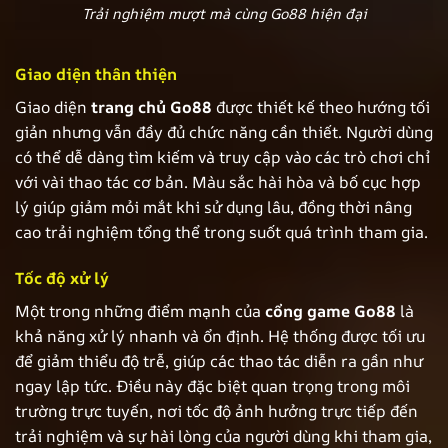
Trải nghiệm mượt mà cùng Go88 hiện đại
Giao diện thân thiện
Giao diện
trang chủ
Go88
được thiết kế theo hướng tối
giản nhưng vẫn đầy đủ chức năng cần thiết. Người dùng
có thể dễ dàng tìm kiếm và truy cập vào các trò chơi chỉ
với vài thao tác cơ bản. Màu sắc hài hòa và bố cục hợp
lý giúp giảm mỏi mắt khi sử dụng lâu, đồng thời nâng
cao trải nghiệm tổng thể trong suốt quá trình tham gia.
Tốc độ xử lý
Một trong những điểm mạnh của
cổng game
Go88
là
khả năng xử lý nhanh và ổn định. Hệ thống được tối ưu
để giảm thiểu độ trễ, giúp các thao tác diễn ra gần như
ngay lập tức. Điều này đặc biệt quan trọng trong môi
trường trực tuyến, nơi tốc độ ảnh hưởng trực tiếp đến
trải nghiệm và sự hài lòng của người dùng khi tham gia,