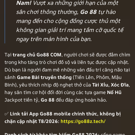
Nam!
Vượt xa những giới hạn của một
sân chơi thông thường,
Go 88
tự hào
mang đến cho cộng đồng cược thủ một
không gian giải trí mang tầm cỡ quốc tế
ngay trên màn hình của bạn.
Tại
trang chủ Go88 COM
, người chơi sẽ được đắm chìm
trong kho tàng trò chơi đồ sộ và liên tục được cập nhật.
Dù bạn là người đam mê những ván đấu trí căng não tại
sảnh
Game Bài truyền thống
(Tiến Lên, Phỏm, Mậu
Binh), yêu thích nhịp độ nghẹt thở của
Tài Xỉu, Xóc Đĩa
,
hay săn tìm cơ hội đổi đời cùng các tựa game
Nổ Hũ
Jackpot tiền tỷ,
Go 88
đều đáp ứng hoàn hảo.
✅
Link tải App Go88 mobile chính thức, không bị
chặn cập nhật T8/2026:
https://go88z.tech/
Danh sách từ khóa tìm kiếm Go88 2026:
cổng game