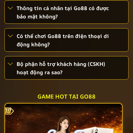
Thông tin cá nhân tại Go88 có được
bảo mật không?
Có thể chơi Go88 trên điện thoại di
động không?
Bộ phận hỗ trợ khách hàng (CSKH)
hoạt động ra sao?
GAME HOT TẠI GO88