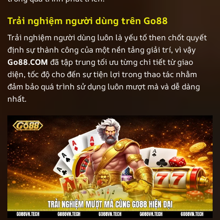
Trải nghiệm người dùng trên Go88
Trải nghiệm người dùng luôn là yếu tố then chốt quyết
định sự thành công của một nền tảng giải trí, vì vậy
Go88.COM
đã tập trung tối ưu từng chi tiết từ giao
diện, tốc độ cho đến sự tiện lợi trong thao tác nhằm
đảm bảo quá trình sử dụng luôn mượt mà và dễ dàng
nhất.